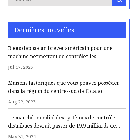
Dernières nouvelles
Roots dépose un brevet américain pour une
machine permettant de contrôler les
températures de la zone racinaire, de l'irrigation
Jul 17, 2023
et de la fertirrigation
Maisons historiques que vous pouvez posséder
dans la région du centre-sud de l'Idaho
Aug 22, 2023
Le marché mondial des systèmes de contrôle
distribués devrait passer de 19,9 milliards de
dollars en 2023 à 26,7 milliards de dollars d’ici
May 31, 2024