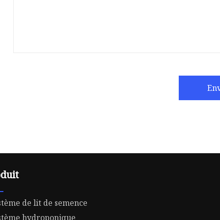
En
duit
stème de lit de semence
stème hydroponique