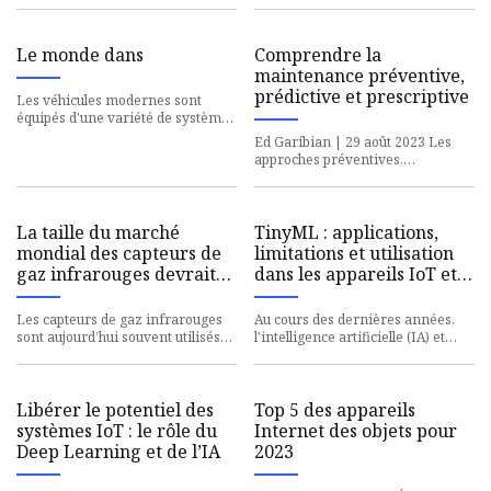
de dollars d’ici 2030, avec
augmentent en raison de
une croissance du marché
de 8,4 % TCAC au cours
Le monde dans
Comprendre la
de la période de
maintenance préventive,
prévision.
prédictive et prescriptive
Les véhicules modernes sont
équipés d'une variété de systèmes
électroniques, tels que des
Ed Garibian | 29 août 2023 Les
systèmes avancés d'aide à la
approches préventives,
prédictives et prescriptives sont
toutes des moyens valables de
La taille du marché
TinyML : applications,
mondial des capteurs de
limitations et utilisation
gaz infrarouges devrait
dans les appareils IoT et
atteindre 382,8 millions
Edge
de dollars d’ici 2030, avec
Les capteurs de gaz infrarouges
Au cours des dernières années,
une croissance du marché
sont aujourd’hui souvent utilisés
l'intelligence artificielle (IA) et
de 8,4 % TCAC au cours
dans des appareils tels que les
l'apprentissage automatique (ML)
fours, les cuisinière
ont connu une augme
de la période de
prévision.
Libérer le potentiel des
Top 5 des appareils
systèmes IoT : le rôle du
Internet des objets pour
Deep Learning et de l’IA
2023