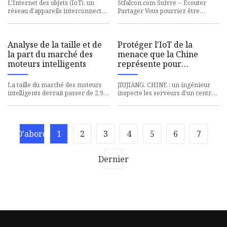
L'Internet des objets (IoT), un
Stfalcon.com Suivre -- Écouter
réseau d'appareils interconnectés
Partager Vous pourriez être
équipés de capteurs et de logiciels,
curieux de connaître l'IoT.
a révolutionné la
L'Internet des objets (IoT) fai
Analyse de la taille et de
Protéger l'IoT de la
la part du marché des
menace que la Chine
moteurs intelligents
représente pour
l'infrastructure
américaine
La taille du marché des moteurs
JIUJIANG, CHINE : un ingénieur
intelligents devrait passer de 2,93
inspecte les serveurs d'un centre
milliards USD en 2023 à 3,96
de données géré par China
milliards USD d’ici 20
Telecom. (Crédit photo : ..
D'abord
1
2
3
4
5
6
7
Dernier