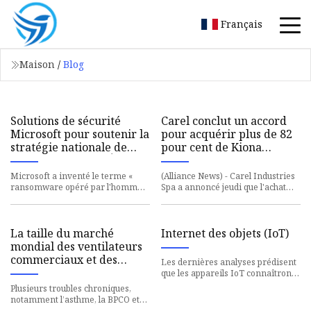
Français
Maison
/
Blog
Solutions de sécurité
Carel conclut un accord
Microsoft pour soutenir la
pour acquérir plus de 82
stratégie nationale de
pour cent de Kiona
cybersécurité des États-
Holding
Unis
Microsoft a inventé le terme «
(Alliance News) - Carel Industries
ransomware opéré par l'homme »
Spa a annoncé jeudi que l'achat
pour définir clairement une classe
par la société d'une participation
d'attaques pilotées par
de 82,4 pour cent
La taille du marché
Internet des objets (IoT)
mondial des ventilateurs
commerciaux et des
Les dernières analyses prédisent
équipements de
que les appareils IoT connaîtront
purification d’air devrait
une croissance croissante de 18
Plusieurs troubles chroniques,
% pour atteindre 14,
atteindre 131,2 milliards
notamment l’asthme, la BPCO et
d’autres maladies respiratoires,