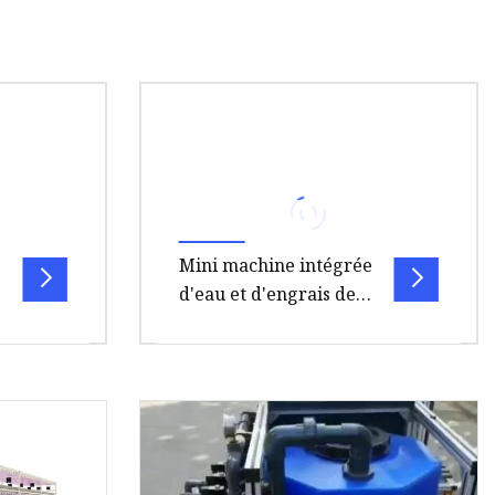
e
Mini machine intégrée
d'eau et d'engrais de
fertirrigation pour
l'irrigation agricole
 de
Introduction La machine
on La
intégrée à l'eau et aux engrais
rrigation
est un équipement d'irrigation
 d'
intelligent et moderne. Peut êt