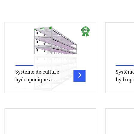
Système de culture
Système
hydroponique à
hydropo
plusieurs niveaux avec
vente c
lumière LED à spectre
canaux 
complet
de ferm
Système de culture tout-en-un :1.
Agricul
culture
plus de 320 pieds carrés de zone
pour les
de culture2. avec une capacité de
serre De
220 plantes à fl
Les cana