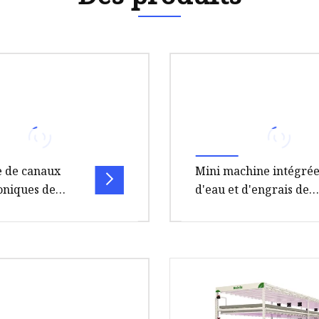
 de canaux
Mini machine intégré
niques de
d'eau et d'engrais de
haude dans les
fertirrigation pour
Nft de serre et
l'irrigation agricole
e pour la
ture NFT hydroponique
Présentation du système
 hydroponique
 légumes-feuilles de
fertirrigation Introducti
scription du produit :
technologie (système d'i
ux NFT du fabricant po
avec intégration d'eau et