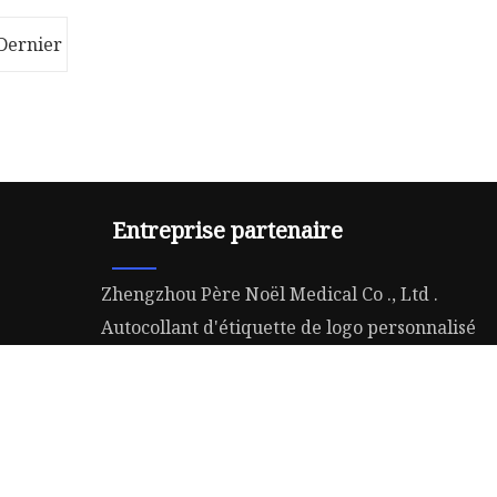
 1. Prise
(système d'irrigation avec
 modbus
intégration d'eau et d'engrais)
Dernier
est une
Entreprise partenaire
Zhengzhou Père Noël Medical Co ., Ltd .
Autocollant d'étiquette de logo personnalisé