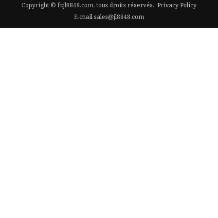
Copyright © fr.jl8848.com, tous droits réservés.
Privacy Policy
E-mail
sales@jl8848.com